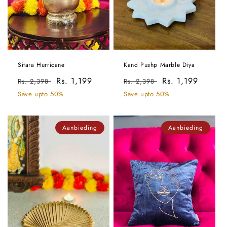
Sitara Hurricane
Kand Pushp Marble Diya
Normale
Aanbiedingsprijs
Rs. 1,199
Normale
Aanbiedingsprijs
Rs. 1,199
Rs. 2,398
Rs. 2,398
prijs
prijs
Save upto 50%
Save upto 50%
Aanbieding
Aanbieding