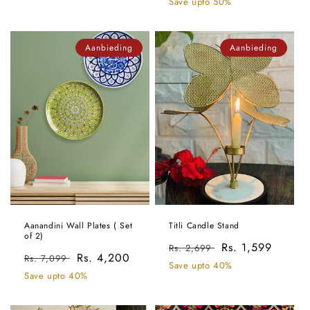
prijs
Save upto 50%
Aanbieding
Aanbieding
Aanandini Wall Plates ( Set
Titli Candle Stand
of 2)
Normale
Aanbiedingsprijs
Rs. 1,599
Rs. 2,699
Normale
Aanbiedingsprijs
Rs. 4,200
Rs. 7,099
prijs
Save upto 40%
prijs
Save upto 40%