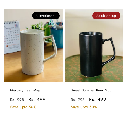
Uitverkocht
Aanbieding
Mercury Beer Mug
Sweet Summer Beer Mug
Normale
Aanbiedingsprijs
Rs. 499
Normale
Aanbiedingsprijs
Rs. 499
Rs. 998
Rs. 998
prijs
prijs
Save upto 50%
Save upto 50%