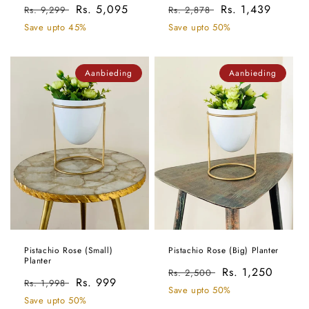
Normale
Aanbiedingsprijs
Rs. 5,095
Normale
Aanbiedingsprijs
Rs. 1,439
Rs. 9,299
Rs. 2,878
prijs
prijs
Save upto 45%
Save upto 50%
Aanbieding
Aanbieding
Pistachio Rose (Small)
Pistachio Rose (Big) Planter
Planter
Normale
Aanbiedingsprij
Rs. 1,250
Rs. 2,500
Normale
Aanbiedingsprijs
Rs. 999
Rs. 1,998
prijs
Save upto 50%
prijs
Save upto 50%