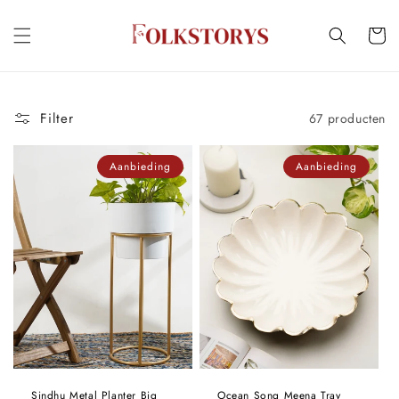
Meteen
naar de
Winkelwa
content
Filter
67 producten
Aanbieding
Aanbieding
Sindhu Metal Planter Big
Ocean Song Meena Tray