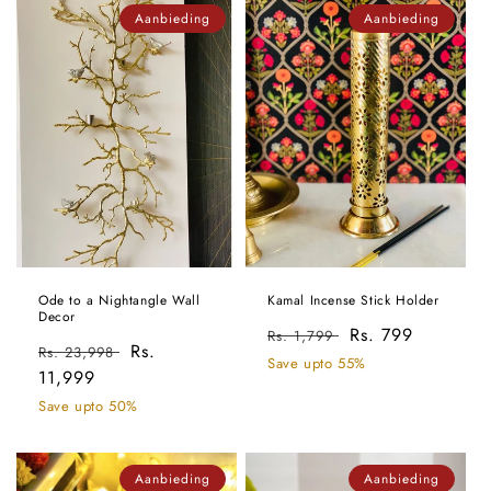
Aanbieding
Aanbieding
Ode to a Nightangle Wall
Kamal Incense Stick Holder
Decor
Normale
Aanbiedingsprijs
Rs. 799
Rs. 1,799
Normale
Aanbiedingsprijs
Rs.
Rs. 23,998
prijs
Save upto 55%
prijs
11,999
Save upto 50%
Aanbieding
Aanbieding