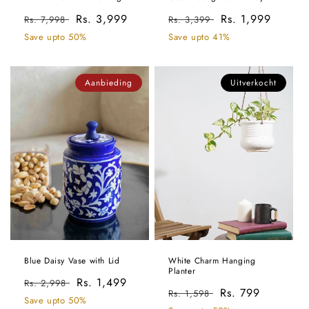
Normale
Aanbiedingsprijs
Rs. 3,999
Normale
Aanbiedingsprijs
Rs. 1,999
Rs. 7,998
Rs. 3,399
prijs
prijs
Save upto 50%
Save upto 41%
Aanbieding
Uitverkocht
Blue Daisy Vase with Lid
White Charm Hanging
Planter
Normale
Aanbiedingsprijs
Rs. 1,499
Rs. 2,998
Normale
Aanbiedingsprijs
Rs. 799
Rs. 1,598
prijs
Save upto 50%