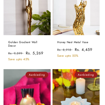
Golden Gradient Wall
Honey Nest Metal Vase
Decor
Normale
Aanbiedingsprijs
Rs. 4,459
Rs. 8,918
Normale
Aanbiedingsprijs
Rs. 5,269
Rs. 9,599
prijs
Save upto 50%
prijs
Save upto 45%
Aanbieding
Aanbieding