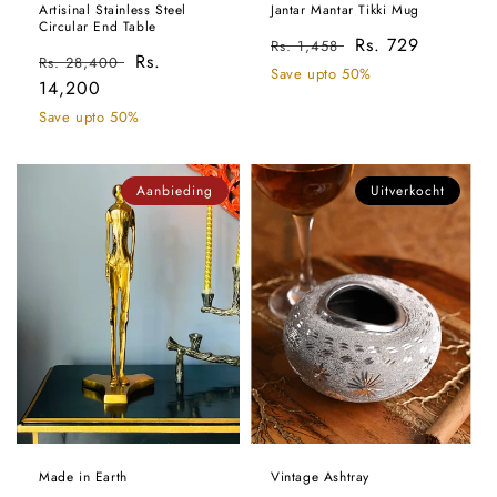
Artisinal Stainless Steel
Jantar Mantar Tikki Mug
Circular End Table
Normale
Aanbiedingsprijs
Rs. 729
Rs. 1,458
Normale
Aanbiedingsprijs
Rs.
Rs. 28,400
prijs
Save upto 50%
prijs
14,200
Save upto 50%
Aanbieding
Uitverkocht
Made in Earth
Vintage Ashtray