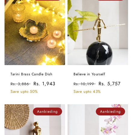
Tarini Brass Candle Dish
Believe in Yourself
Normale
Aanbiedingsprijs
Rs. 1,943
Normale
Aanbiedingsprij
Rs. 5,757
Rs. 3,886
Rs. 10,199
prijs
prijs
Save upto 50%
Save upto 43%
Aanbieding
Aanbieding